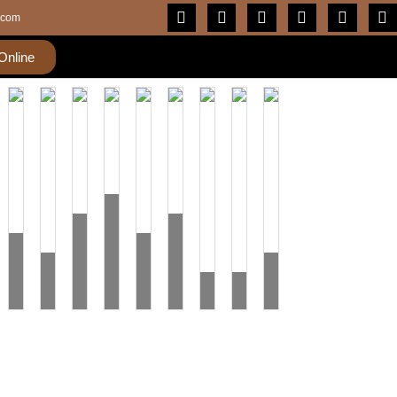
.com
Online
edra
Zona
eocádia
Zona
Rural
Aldeia
ia
uanambi
Salvador
Rural
Guanambi
Aldeia
Sul
mbi
A
BA
Simpática
Guanambi
BA
indigena
da
A
asil
Brasil
modelo
BA
Brasil
BA
Bahia
Alemanha
Alemanha
modelo