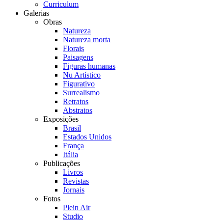
Curriculum
Galerias
Obras
Natureza
Natureza morta
Florais
Paisagens
Figuras humanas
Nu Artístico
Figurativo
Surrealismo
Retratos
Abstratos
Exposições
Brasil
Estados Unidos
França
Itália
Publicações
Livros
Revistas
Jornais
Fotos
Plein Air
Studio