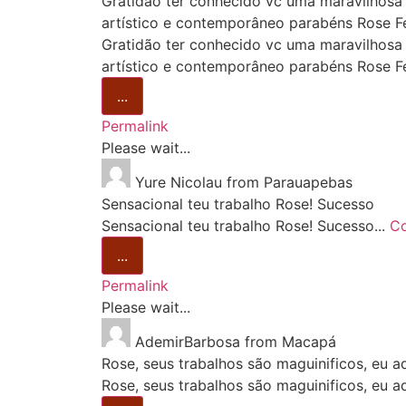
Gratidão ter conhecido vc uma maravilhosa 
artístico e contemporâneo parabéns Rose Fe
Gratidão ter conhecido vc uma maravilhosa 
artístico e contemporâneo parabéns Rose Fe
...
Permalink
Please wait...
Yure Nicolau
from
Parauapebas
Sensacional teu trabalho Rose! Sucesso
Sensacional teu trabalho Rose! Sucesso...
Co
...
Permalink
Please wait...
AdemirBarbosa
from
Macapá
Rose, seus trabalhos são maguinificos, eu a
Rose, seus trabalhos são maguinificos, eu a