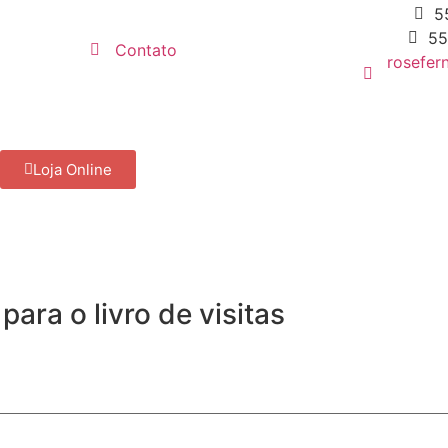
5
55
Contato
rosefer
Loja Online
ara o livro de visitas