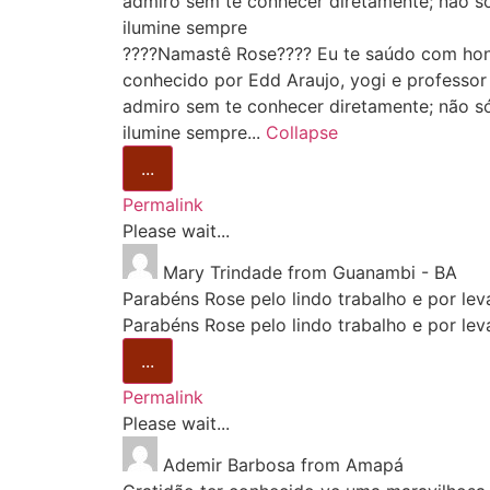
admiro sem te conhecer diretamente; não só
ilumine sempre
????Namastê Rose???? Eu te saúdo com honr
conhecido por Edd Araujo, yogi e professor
admiro sem te conhecer diretamente; não só
ilumine sempre...
Collapse
...
Permalink
Please wait...
Mary Trindade
from
Guanambi - BA
Parabéns Rose pelo lindo trabalho e por le
Parabéns Rose pelo lindo trabalho e por le
...
Permalink
Please wait...
Ademir Barbosa
from
Amapá