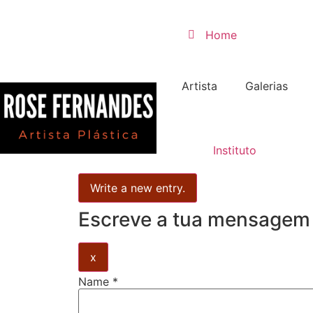
Home
Artista
Galerias
Livro de visitas
Instituto
Escreve a tua mensagem p
x
Name
*